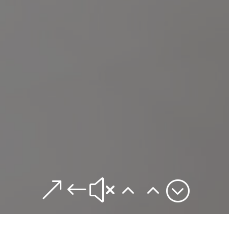
&#x22;